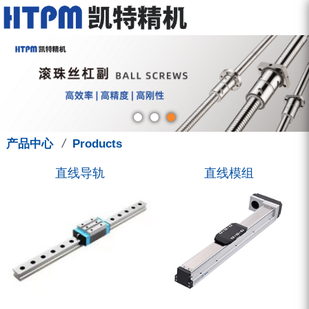
走进凯特
产品中心
服务中心
新闻中心
联系我们
关于我们
直线导轨
型录下载
新闻动态
联系方式
品牌故事
直线模组
图型下载
展会讯息
招聘信息
钳制器/阻尼器
人才管理
技术支援
凯特学堂
3D选型库
滚珠丝杠
营销活动
/
产品中心
Products
圆弧导轨
直线导轨
直线模组
微型导轨