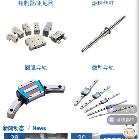
钳制器/阻尼器
滚珠丝杠
圆弧导轨
微型导轨
点我咨询
点我咨询
/
新闻动态
News
28
20